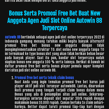
dari itu akan tidak memperberat faksi anggota judi online.
Bonus Serta Promosi Free Bet Buat New
Anggota Agen Judi Slot Online Autowin 88
Terpercaya
autowin 88
bertindak sebagai agen judi slot online terpercaya 2022 di
Indonesia gampang menang taruhan miliki begitu banyak alternatif
promosi free bet bonus new anggota dengan tidak
mengimplementasikan struktur TO. slot online new anggota tanpa TO
ini termaksud ke type bonus slot yang akan tidak berikan beban besar
pada banyak player. Saat itu pun, bandar slot terpercaya sudah
siapkan bonus new anggota 100 % serta lainnya. Berikut di bawah ini
daftar promosi free bet serta bonus player pemula super komplet
dari situs judi slot online autowin 88.
Promosi free bet serta teknik claim bonus
Buat Anda yang ingin temukan promosi free bet harus jadi
player aktif judi slot teranyar autowin88. Lantas, disarankan
ikuti promosi yang tengah terjadi claim bonus dalam menu
Bonus yang ada di penampilan situs judi online. Sekurang-
kurangnya setoran deposit slot seputar 30rb rupiah dengan
maksimum bonus 10.000 rupiah. Cuman berlaku 1x claim sehari-
harinya. Bettor dapat turuti promosi tiap-tiap hari dengan