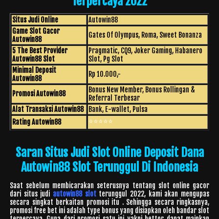
Terpercaya 2022
Situs Judi Online
Autowin88
Game Slot Gacor
Gates Of Olympus, Roma, Sweet Bonanza
Autowin88
5 The Best Provider
Pragmatic, CQ9, Joker Gaming, Habanero
Autowin88 Slot
Slot, Pg Slot
Minimal Deposit
Rp 10.000,-
Autowin88
Bonus New Member, Bonus Rollingan &
Promosi Autowin88
Referral Terbesar
Alat Transaksi Autowin88
Bank, E-wallet, Pulsa
⭐⭐⭐⭐⭐
Rating Autowin88
Saran Situs Judi Slot Online Deposit Dana
Autowin88 Slot Terunggul Di Indonesia
Saat sebelum membicarakan seterusnya tentang slot online gacor
dari situs judi
autowin88 slot
terunggul 2022, kami akan mengupas
secara singkat berkaitan promosi itu . Sehingga secara ringkasnya,
promosi free bet ini adalah type bonus yang disiapkan oleh bandar slot
terpercaya. Guna dari promosi satu ini yakni bettor dapat mainkan