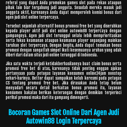
referal yang dapat Anda promokan games slot pada rekan ataupun
pihak lain biar tergabung jadi anggota. Sesudah mereka masuk jadi
anggota aktif, karenanya Anda dapat memperoleh komisi bonus dari
agen judi slot online terpercaya.
Tersebut sejumlah alternatif bonus promosi free bet yang diserahkan
kepada player aktif judi slot online autowin88 terpercaya dengan
gampangnya. Agen judi slot terunggul selalu lebih memprioritaskan
serta fokus keamanan ataupun keamanan player sepanjang mainkan
taruhan slot terpercaya. Dengan begitu, Anda dapat temukan bonus
promosi dengan sangatlah simpel ikuti kesemuanya arahan yang udah
diberi dari dalam situs judi online terunggul di Indonesia.
Jika satu waktu terjadi ketidakberhasilannya buat claim bonus serta
promosi free bet di atas, karenanya tidak penting enggan ajukan
pertanyaan pada petugas layanan konsumen online24jam nonstop
sehari-harinya. Bettor dapat sampaikan keluh keresmi pada petugas
CS tentang promosi free bet. Jika dirasakan Anda tetap belum
menyadari secara detail berkaitan bonus promosi itu, layanan
konsumen bakalan berikan keterangan dengan demikian terperinci
perihal promosi maka dari itu gampang dimengerti.
Bocoran Games Slot Online Dari Agen Judi
Autowin88 Login Terpercaya