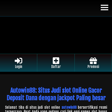
Login
Daftar
Promosi
Autowin88: Situs Judi slot Online Gacor
Deposit Dana dengan jackpot Paling besar
Selamat tiba di situs judi slot online
autowin88
bersertifikasi resmi
terpercaya. Buat Anda yang sedang cari link opsi games slot bonus