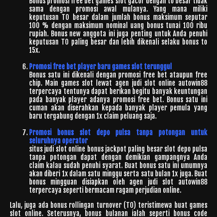
Bonus promosi free bet games slot gacor dengan to besar tidak
sama dengan promosi awal mulanya. Yang mana miliki
keputusan TO besar dalam jumlah bonus maksimum seputar
100 % dengan maksimum nominal uang bonus tunai 100 ribu
rupiah. Bonus new anggota ini juga penting untuk Anda penuhi
keputusan TO paling besar dan lebih dikenali selaku bonus to
15x.
Promosi free bet player baru games slot terunggul
Bonus satu ini dikenali dengan promosi free bet ataupun free
chip. Main games slot lewat agen judi slot online autowin88
terpercaya tentunya dapat berikan begitu banyak keuntungan
pada banyak player adanya promosi free bet. Bonus satu ini
cuman akan diserahkan kepada banyak player pemula yang
baru tergabung dengan 1x claim peluang saja.
Promosi bonus slot depo pulsa tanpa potongan untuk
seluruhnya operator
situs judi slot online bonus jackpot paling besar slot depo pulsa
tanpa potongan dapat dengan demikian gampangnya Anda
claim kalau sudah penuhi syarat. Buat bonus satu ini umumnya
akan diberi 1x dalam satu minggu serta satu bulan 1x juga. Buat
bonus mingguan disiapkan oleh agen judi slot autowin88
terpercaya seperti bermacam ragam perjudian online.
Lalu, juga ada bonus rollingan turnover (TO) teristimewa buat games
slot online. Seterusnya, bonus bulanan ialah seperti bonus code